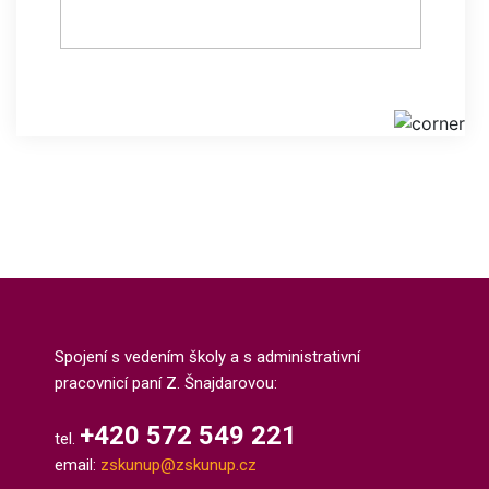
Spojení s vedením školy a s administrativní
pracovnicí paní Z. Šnajdarovou:
+420 572 549 221
tel.
email:
zskunup@zskunup.cz