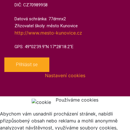
DIČ: CZ70989958
Datová schránka: 77dmnx2​
Zřizovatel školy: město Kunovice
http://www.mesto-kunovice.cz
GPS: 49°02'39.9"N 17°28'18.2"E
Přihlásit se
Nastavení cookies
Používáme cookies
Abychom vám usnadnili procházení stránek, nabídli
přizpůsobený obsah nebo reklamu a mohli anonymně
analyzovat návštěvnost, využíváme soubory cookies,