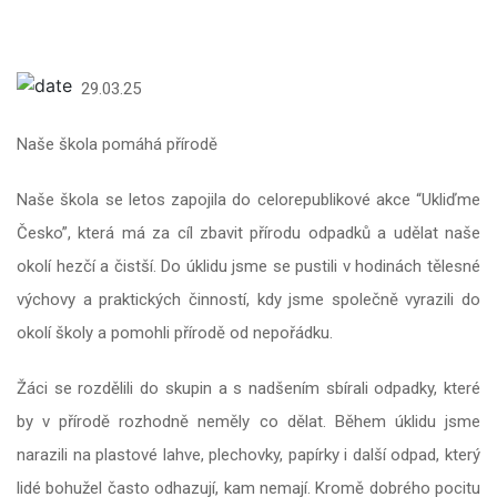
29.03.25
Naše škola pomáhá přírodě
Naše škola se letos zapojila do celorepublikové akce “Ukliďme
Česko”, která má za cíl zbavit přírodu odpadků a udělat naše
okolí hezčí a čistší. Do úklidu jsme se pustili v hodinách tělesné
výchovy a praktických činností, kdy jsme společně vyrazili do
okolí školy a pomohli přírodě od nepořádku.
Žáci se rozdělili do skupin a s nadšením sbírali odpadky, které
by v přírodě rozhodně neměly co dělat. Během úklidu jsme
narazili na plastové lahve, plechovky, papírky i další odpad, který
lidé bohužel často odhazují, kam nemají. Kromě dobrého pocitu