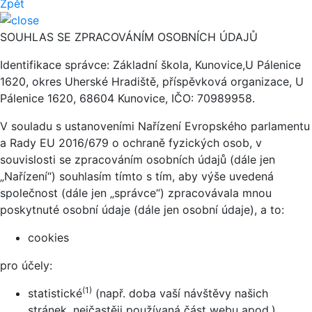
Zpět
SOUHLAS SE ZPRACOVÁNÍM OSOBNÍCH ÚDAJŮ
Identifikace správce: Základní škola, Kunovice,U Pálenice
1620, okres Uherské Hradiště, příspěvková organizace, U
Pálenice 1620, 68604 Kunovice, IČO: 70989958.
V souladu s ustanoveními Nařízení Evropského parlamentu
a Rady EU 2016/679 o ochraně fyzických osob, v
souvislosti se zpracováním osobních údajů (dále jen
„Nařízení“) souhlasím tímto s tím, aby výše uvedená
společnost (dále jen „správce“) zpracovávala mnou
poskytnuté osobní údaje (dále jen osobní údaje), a to:
cookies
pro účely:
(1)
statistické
(např. doba vaší návštěvy našich
stránek, nejčastěji používaná část webu apod.)