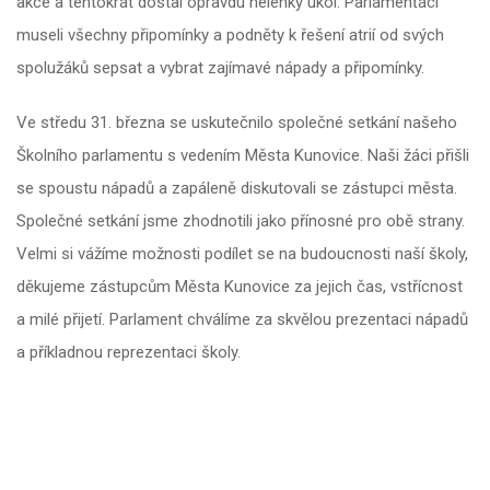
akce a tentokrát dostal opravdu nelehký úkol. Parlamenťáci
museli všechny připomínky a podněty k řešení atrií od svých
spolužáků sepsat a vybrat zajímavé nápady a připomínky.
Ve středu 31. března se uskutečnilo společné setkání našeho
Školního parlamentu s vedením Města Kunovice. Naši žáci přišli
se spoustu nápadů a zapáleně diskutovali se zástupci města.
Společné setkání jsme zhodnotili jako přínosné pro obě strany.
Velmi si vážíme možnosti podílet se na budoucnosti naší školy,
děkujeme zástupcům Města Kunovice za jejich čas, vstřícnost
a milé přijetí. Parlament chválíme za skvělou prezentaci nápadů
a příkladnou reprezentaci školy.