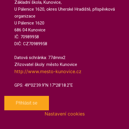
Základní škola, Kunovice,
U Pálenice 1620, okres Uherské Hradiště, příspěvková
organizace
U Pálenice 1620
686 04 Kunovice
IČ: 70989958
DIČ: CZ70989958
Datová schránka: 77dmnx2​
Zřizovatel školy: město Kunovice
http://www.mesto-kunovice.cz
GPS: 49°02'39.9"N 17°28'18.2"E
Přihlásit se
Nastavení cookies