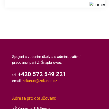
Spojení s vedením školy a s administrativní
pracovnicí paní Z. Šnajdarovou:
+420 572 549 221
tel.
email:
zskunup@zskunup.cz
Adresa pro doručování:
ZŠ Kunovice, U Pálenice