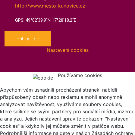
http://www.mesto-kunovice.cz
GPS: 49°02'39.9"N 17°28'18.2"E
Přihlásit se
Nastavení cookies
Používáme cookies
Abychom vám usnadnili procházení stránek, nabídli
přizpůsobený obsah nebo reklamu a mohli anonymně
analyzovat návštěvnost, využíváme soubory cookies,
které sdílíme se svými partnery pro sociální média, inzerci
a analýzu. Jejich nastavení upravíte odkazem "Nastavení
cookies" a kdykoliv jej můžete změnit v patičce webu.
Podrobnější informace najdete v našich Zásadách ochrany