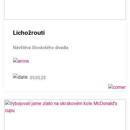
Lichožrouti
Návštěva Slováckého divadla
05.05.23