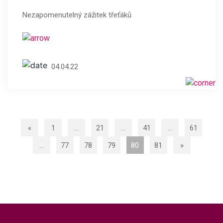
Nezapomenutelný zážitek třeťáků
04.04.22
«
1
…
21
…
41
…
61
…
77
78
79
80
81
»