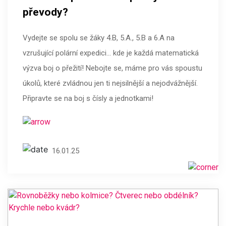
převody?
Vydejte se spolu se žáky 4.B, 5.A., 5.B a 6.A na
vzrušující polární expedici… kde je každá matematická
výzva boj o přežití! Nebojte se, máme pro vás spoustu
úkolů, které zvládnou jen ti nejsilnější a nejodvážnější.
Připravte se na boj s čísly a jednotkami!
16.01.25