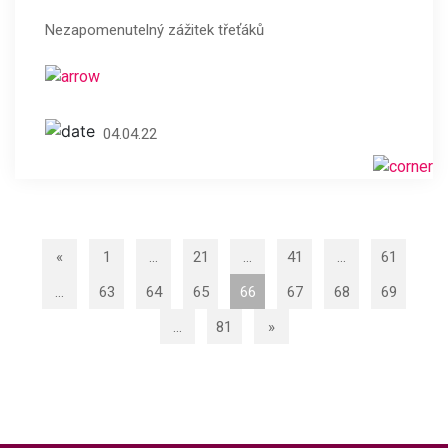
Nezapomenutelný zážitek třeťáků
04.04.22
«
1
…
21
…
41
…
61
…
63
64
65
66
67
68
69
…
81
»