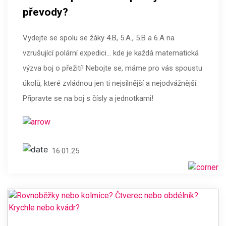
převody?
Vydejte se spolu se žáky 4.B, 5.A., 5.B a 6.A na
vzrušující polární expedici… kde je každá matematická
výzva boj o přežití! Nebojte se, máme pro vás spoustu
úkolů, které zvládnou jen ti nejsilnější a nejodvážnější.
Připravte se na boj s čísly a jednotkami!
16.01.25