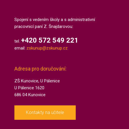
Spojení s vedením školy a s administrativní
pracovnicí paní Z. Šnajdarovou:
+420 572 549 221
tel.
email:
zskunup@zskunup.cz
Adresa pro doručování:
ZŠ Kunovice, U Pálenice
U Pálenice 1620
686 04 Kunovice
Kontakty na učitele