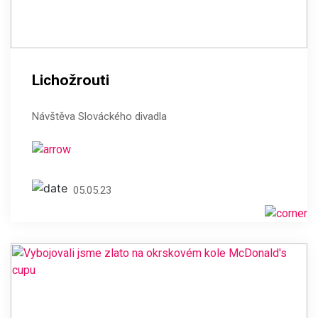
Lichožrouti
Návštěva Slováckého divadla
05.05.23