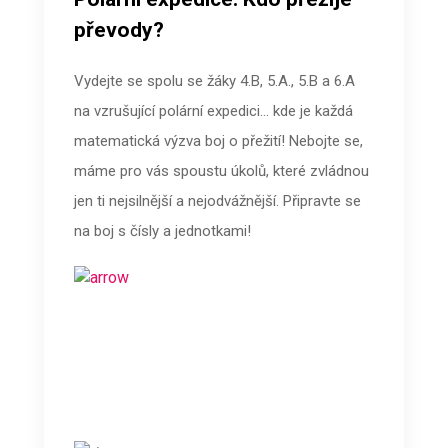
převody?
Vydejte se spolu se žáky 4.B, 5.A., 5.B a 6.A
na vzrušující polární expedici… kde je každá
matematická výzva boj o přežití! Nebojte se,
máme pro vás spoustu úkolů, které zvládnou
jen ti nejsilnější a nejodvážnější. Připravte se
na boj s čísly a jednotkami!